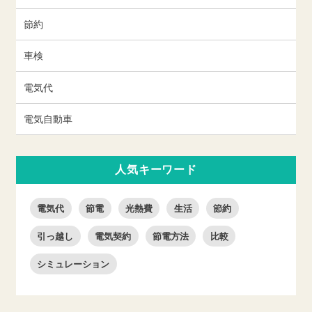
節約
車検
電気代
電気自動車
人気キーワード
電気代
節電
光熱費
生活
節約
引っ越し
電気契約
節電方法
比較
シミュレーション