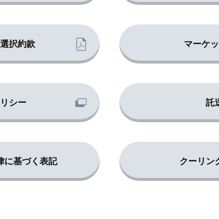
ン選択約款
マーケッ
リシー
託
律に基づく表記
クーリン