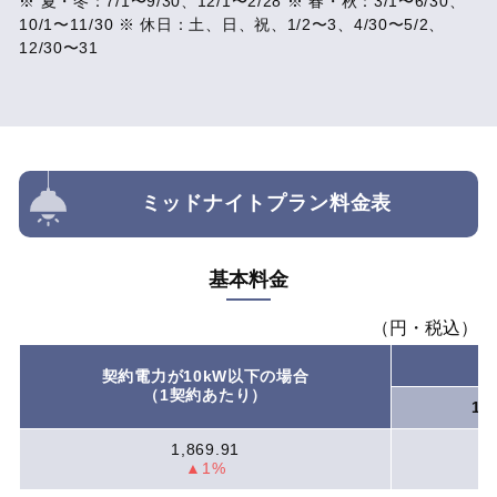
※ 夏・冬：7/1〜9/30、12/1〜2/28 ​※ 春・秋：3/1〜6/30、
10/1〜11/30 ​※ 休日：土、日、祝、1/2〜3、4/30〜5/2、
12/30〜31
ミッドナイトプラン料金表
基本料金
（円・税込）
契約電力が10kW以下の場合
（1契約あたり）
1
1,869.91
▲1%