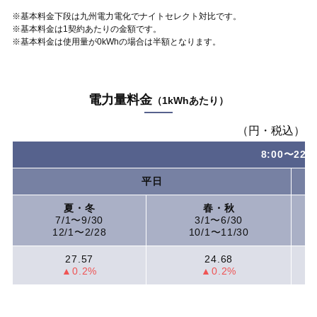
※基本料金下段は九州電力電化でナイトセレクト対比です。
※基本料金は1契約あたりの金額です。
※基本料金は使用量が0kWhの場合は半額となります。
電力量料金
（1kWhあたり）
（円・税込）
8:00〜22:0
平日
夏・冬
春・秋
7/1〜9/30
3/1〜6/30
12/1〜2/28
10/1〜11/30
27.57
24.68
▲0.2%
▲0.2%