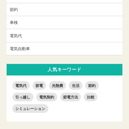
節約
車検
電気代
電気自動車
人気キーワード
電気代
節電
光熱費
生活
節約
引っ越し
電気契約
節電方法
比較
シミュレーション