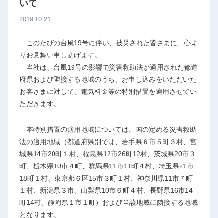
いて
2019.10.21
このたびの台風19号に伴い、被災された皆さまに、心よ
りお見舞い申しあげます。
当社は、台風19号の影響で災害救助法が適用された都道
府県および隣接する地域のうち、お申し込みをいただいた
お客さまに対して、電気料金等の特別措置を適用させてい
ただきます。
本特別措置の適用地域については、国の定める災害救助
法の適用地域（都道府県別では、岩手県６市５町３村、宮
城県14市20町１村、福島県12市26町12村、茨城県20市３
町、栃木県10市４町、群馬県11市11町４村、埼玉県21市
18町１村、東京都６区15市３町１村、神奈川県11市７町
１村、新潟県３市、山梨県10市６町４村、長野県16市14
町14村、静岡県１市１町）および当該地域に隣接する地域
となります。