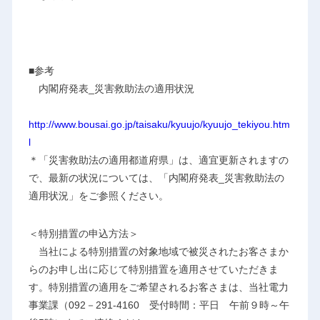
■参考
内閣府発表_災害救助法の適用状況
http://www.bousai.go.jp/taisaku/kyuujo/kyuujo_tekiyou.htm
l
＊「災害救助法の適用都道府県」は、適宜更新されますの
で、最新の状況については、「内閣府発表_災害救助法の
適用状況」をご参照ください。
＜特別措置の申込方法＞
当社による特別措置の対象地域で被災されたお客さまか
らのお申し出に応じて特別措置を適用させていただきま
す。特別措置の適用をご希望されるお客さまは、当社電力
事業課（092－291-4160 受付時間：平日 午前９時～午