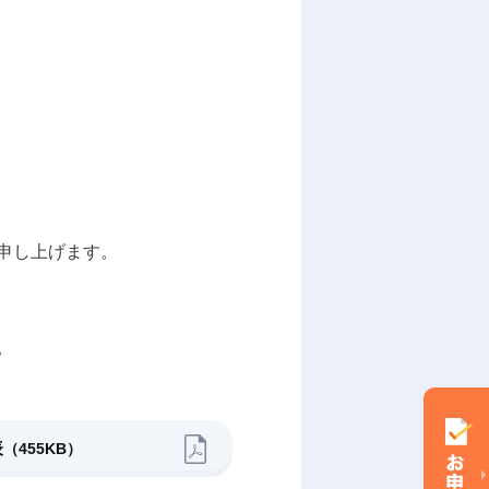
申し上げます。
。
表
（455KB）