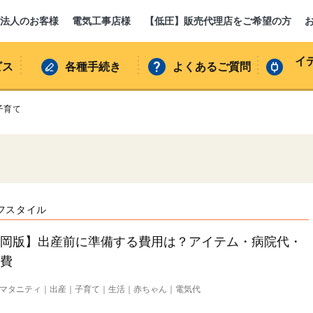
法人のお客様
電気工事店様
【低圧】販売代理店をご希望の方
イ
ビス
各種手続き
よくあるご質問
子育て
フスタイル
福岡版】出産前に準備する費用は？アイテム・病院代・
熱費
マタニティ
出産
子育て
生活
赤ちゃん
電気代