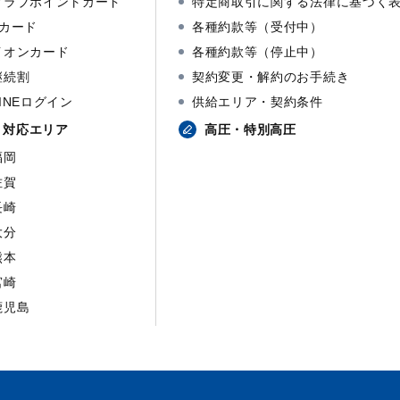
クラブポイントカード
特定商取引に関する法律に基づく
dカード
各種約款等（受付中）
イオンカード
各種約款等（停止中）
継続割
契約変更・解約のお手続き
LINEログイン
供給エリア・契約条件
対応エリア
高圧・特別高圧
福岡
佐賀
長崎
大分
熊本
宮崎
鹿児島