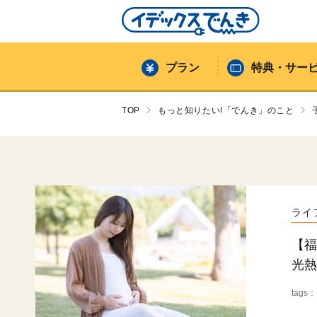
プラン
特典・サー
TOP
もっと知りたい!「でんき」のこと
ライ
【
光